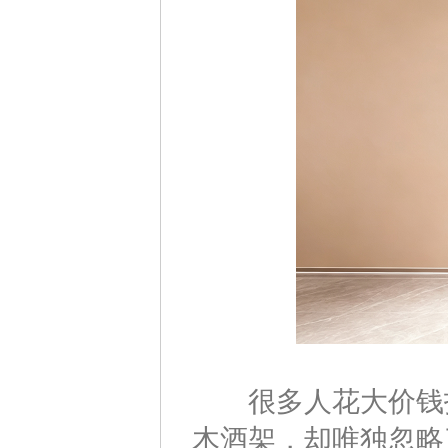
很多人花大价钱打
木酒架，却唯独忽略