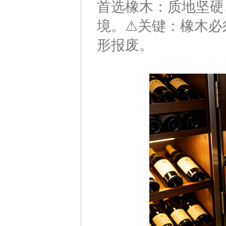
首选橡木：质地坚硬
境。⚠关键：橡木必
形报废。