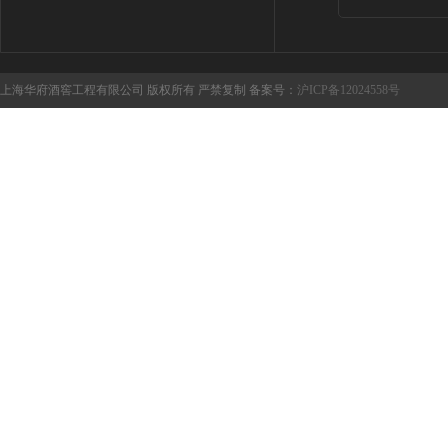
上海华府酒窖工程有限公司 版权所有 严禁复制 备案号：
沪ICP备12024558号