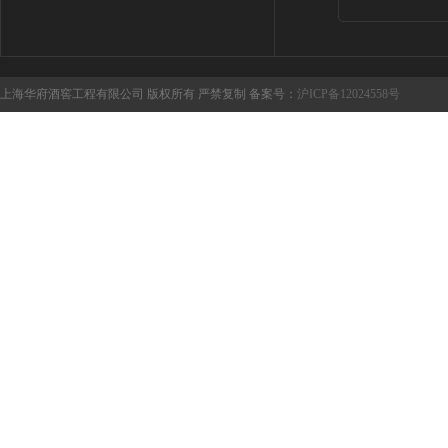
上海华府酒窖工程有限公司 版权所有 严禁复制 备案号：
沪ICP备12024558号