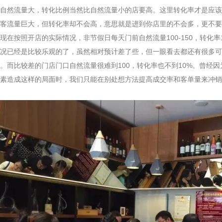
然流量大，转化比例当然比自然流量小的店要高。这里转化率才是应该
客流量巨大，但转化率却不会高，意思就是进到你店里的不会多，更不要
现在按照开店的实际情况，非节假日每天门前自然流量100-150，转化率1
况已经是比较乐观的了，虽然相对预计差了些，但一眼看去都还有很多可
。而比较差的门店门口自然流量很难到100，转化率也不到10%。曾经
素造成这样的局面时，我们只能在别处想方法提高成交率和客单量来冲销