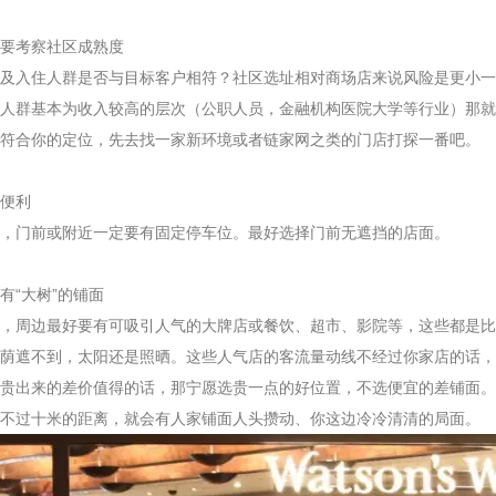
要考察社区成熟度
入住人群是否与目标客户相符？社区选址相对商场店来说风险是更小一点
人群基本为收入较高的层次（公职人员，金融机构医院大学等行业）那就
符合你的定位，先去找一家新环境或者链家网之类的门店打探一番吧。
便利
门前或附近一定要有固定停车位。最好选择门前无遮挡的店面。
有“大树”的铺面
周边最好要有可吸引人气的大牌店或餐饮、超市、影院等，这些都是比较
荫遮不到，太阳还是照晒。这些人气店的客流量动线不经过你家店的话，
贵出来的差价值得的话，那宁愿选贵一点的好位置，不选便宜的差铺面。
不过十米的距离，就会有人家铺面人头攒动、你这边冷冷清清的局面。