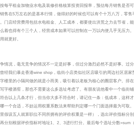
每平租金加物业水电及装修价格核算投资回报率，预估每月销售是否可
销售在5万左右的是基本行情，做得好的时候也可以有个十万八万，零售毛
。门店经营费用包括水电租金、人工成本，都要使出洪荒之力去节省，能
么着也得有个三个人，经营成本如果可以控制在一万以内便几乎无压力。
用就更好。
情况，毫无竞争的情况不一定是好事，但过分激烈必然不是好事。过分
曾经我们暴走香港wine shop，临街小店类似社区店吸引的周边社区
字楼里的小隔间做的就是小而美，吸引着以老板为核心的圈层客户。排在
写字楼酒窖，那也不需要这么多选址考虑了。有朋友说他看中一个临街铺
符合以上几条才行，但当你大多不符合时，请记住一条：低成本，这样才
哪一个合适，不妨运用权重系数法来帮助判定哪一个门面选择最为可取。
里假设五人就算职位不同所拥有的评价权重是一样），选出评价指标分别
再分别根据评价指标对地址1、2、3进行打分。最后每个选址分数=su