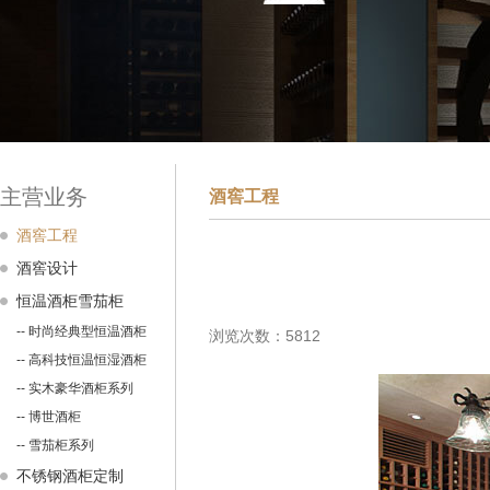
主营业务
酒窖工程
酒窖工程
酒窖设计
恒温酒柜雪茄柜
-- 时尚经典型恒温酒柜
浏览次数：5812
-- 高科技恒温恒湿酒柜
-- 实木豪华酒柜系列
-- 博世酒柜
-- 雪茄柜系列
不锈钢酒柜定制