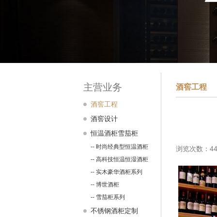
主营业务
酒窖工程
酒窖工程
酒窖设计
恒温酒柜雪茄柜
-- 时尚经典型恒温酒柜
浏览次数：44
-- 高科技恒温恒湿酒柜
-- 实木豪华酒柜系列
-- 博世酒柜
-- 雪茄柜系列
不锈钢酒柜定制