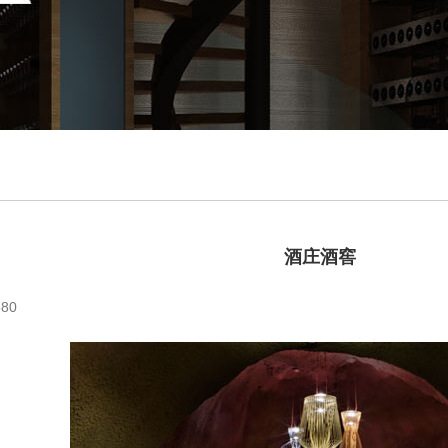
酒庄酒窖
80