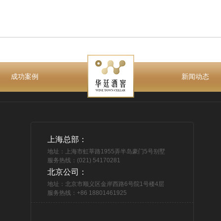
成功案例
新闻动态
上海总部：
地址：上海市虹莘路1955弄半岛豪门5号别墅
服务热线：(021) 54170281
北京公司：
地址：北京市顺义区金岸西路6号院1号楼4层
服务热线：+86 18801461925