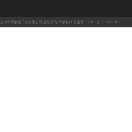
上海华府酒窖工程有限公司 版权所有 严禁复制 备案号：
沪ICP备12024558号