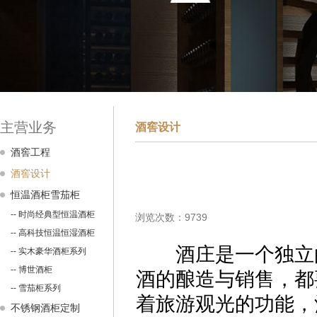
主营业务
酒窖设计
酒窖工程
酒窖设计
恒温酒柜雪茄柜
-- 时尚经典型恒温酒柜
浏览次数：9739
-- 高科技恒温恒湿酒柜
酒庄是一个独立的
-- 实木豪华酒柜系列
-- 博世酒柜
酒的酿造与销售，都
-- 雪茄柜系列
着旅游观光的功能，
不锈钢酒柜定制