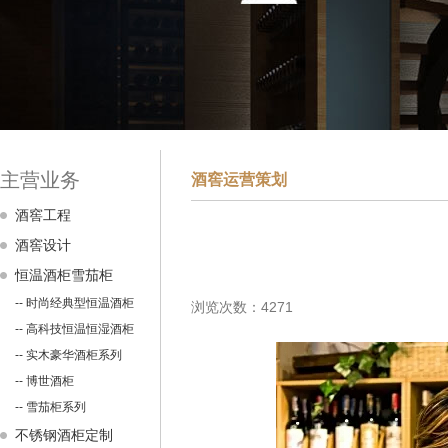
主营业务
酒窖运营策划
酒窖工程
酒窖设计
恒温酒柜雪茄柜
-- 时尚经典型恒温酒柜
浏览次数：4271
-- 高科技恒温恒湿酒柜
-- 实木豪华酒柜系列
-- 博世酒柜
-- 雪茄柜系列
不锈钢酒柜定制