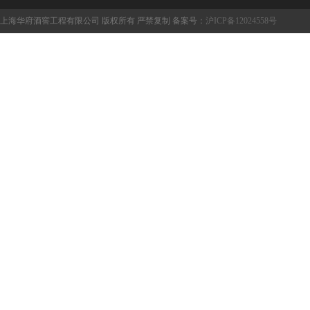
上海华府酒窖工程有限公司 版权所有 严禁复制 备案号：
沪ICP备12024558号