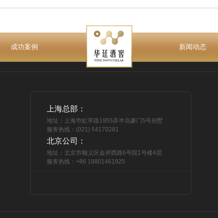
成功案例
新闻动态
上海总部：
地址：上海市虹莘路1955弄半岛豪门5号别墅
服务热线：(021) 54170281
北京公司：
地址：北京市顺义区金岸西路6号院1号楼4层
服务热线：+86 18801461925