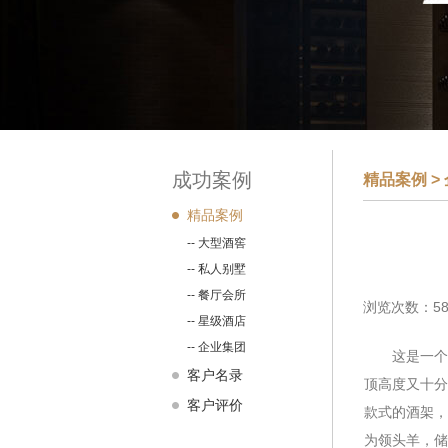
成功案例
精品案例 >
精品案例
-- 大型酒窖
-- 私人别墅
-- 餐厅会所
浏览次数：58
-- 星级酒店
-- 企业集团
这是一个
客户名录
顶高度又十分
客户评价
款式的酒架，
为领头羊，储