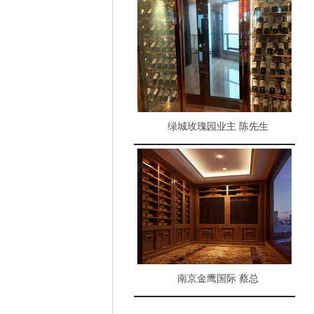
绿城玫瑰园业主 陈先生
南京金鹰国际 蔡总