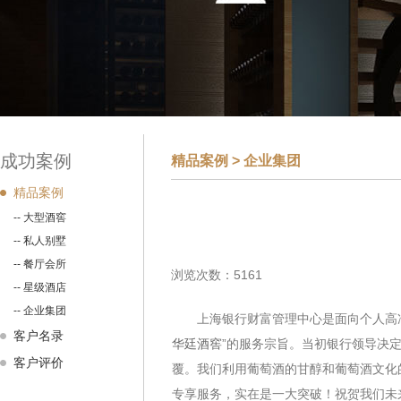
成功案例
精品案例 >
企业集团
精品案例
-- 大型酒窖
-- 私人别墅
-- 餐厅会所
浏览次数：5161
-- 星级酒店
-- 企业集团
上海银行财富管理中心是面向个人高净值
客户名录
华廷酒窖
”的服务宗旨。当初银行领导决
客户评价
覆。我们利用葡萄酒的甘醇和葡萄酒文化
专享服务，实在是一大突破！祝贺我们未