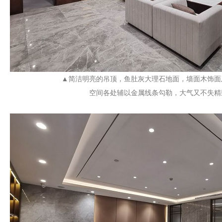
▲简洁明亮的吊顶，鱼肚灰大理石地面，墙面木饰面
空间各处辅以金属线条勾勒，大气又不失精