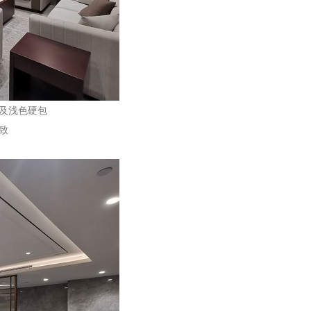
及浅色硬包
致