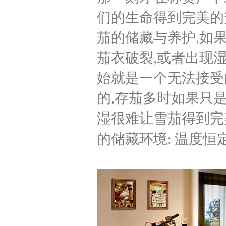
们的生命得到完美的
茄的储藏与养护
如
,
茄衣破裂
或者出现
,
始就是一个无法接受
的
存茄多时如果只
,
湿很难让雪茄得到完
的储藏环境
温度恒
: