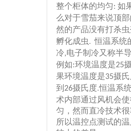
整个柜体的均匀
如
:
么对于雪茄来说顶部
然的产品没有打杀虫
孵化成虫
恒温系统
.
冷
电子制冷又称半
,
例如
环境温度是
:
25
果环境温度是
摄氏
35
到
摄氏度
恒温系
26
.
术内部通过风机会使
匀，然而直冷技术很
所以温控点测试的温