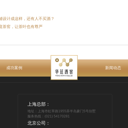
铺设计成这样，还有人不买酒？
庭茶窖，让茶叶也有尊严
成功案例
新闻动态
上海总部：
地址：上海市虹莘路1955弄半岛豪门5号别墅
服务热线：(021) 54170281
北京公司：