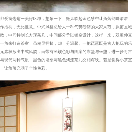
爱窗边这一美好区域，想象一下，微风吹起金色纱帘让角落韵味浓浓，
作抱枕，无比惬意。中式风格总给人一种气势磅礴的大家风范，飘窗区域
敞，中间特制长方形茶几，中间部分予以镂空设计，这样一来，双腿伸直
一角来打造茶室，虽稍显拥挤，却十分温馨。一把琵琶既是古人把玩的乐
元素释放出中式风韵，而带有民族色彩与图案的靠垫与坐垫，进一步将古
与现代两种气质，黑色的墙壁与黑色烤漆茶几交相辉映。若是觉得小茶室
，让角落充满了个性色彩。