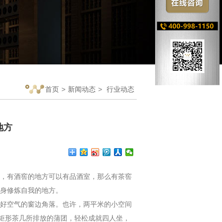
首页
>
新闻动态
>
行业动态
地方
，有酒窖的地方可以有品酒室，那么有茶窖
身修炼自我的地方。
好空气的窗边角落。也许，两平米的小空间
着矩形茶几所排放的蒲团，轻松成就四人坐，