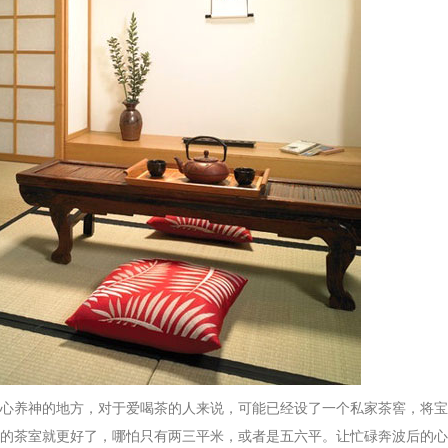
养神的地方，对于爱喝茶的人来说，可能已经设了一个私家茶窖，将宝
的茶室就更好了，哪怕只有两三平米，或者是五六平。让忙碌奔波后的心