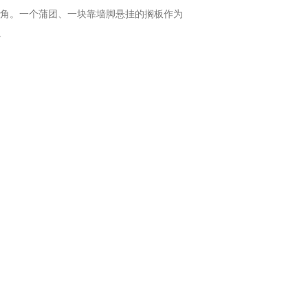
角。一个蒲团、一块靠墙脚悬挂的搁板作为
。