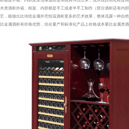
都是外箱、内胆及发泡保温层使用摸具冲压出来，流水线自动化程度高
木类酒柜外箱、框架、内胆都是手工或者半手工制作（部分酒柜还有内胆
艺，能做出比传统金属外壳恒温酒柜更多的艺术效果，整体流露一种自然
比金属酒柜有价格优势，但在量产和标准化产品上价格成本要比金属类酒