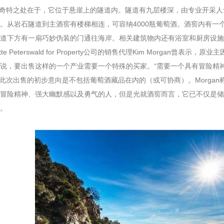
之处在于，它位于悬崖上的隧道内。隧道有九层楼深，由专业开采人士
。从岩石隧道到主酒窖有楼梯相连，可容纳4000瓶葡萄酒。酒窖内有一
道下方有一扇巧妙伪装的门通往海岸。相关建筑物内还有浴室和厨房设施
e Peterswald for Property公司的销售代理Kim Morgan
说，要出售这样的一个产业需要一个特殊的买家。“需要一个具有冒险精
售的初步意向是不包括葡萄酒藏品在内的（或可协商）。Morgan称
冒险精神、强大幽默感以及勇气的人，但是光就酒窖而言，它已不仅是储
。