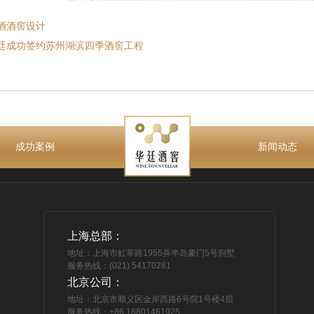
酒酒窖设计
廷成功签约苏州湖滨四季酒窖工程
成功案例
新闻动态
上海总部：
地址：上海市虹莘路1955弄半岛豪门5号别墅
服务热线：(021) 54170281
北京公司：
地址：北京市顺义区金岸西路6号院1号楼4层
服务热线：+86 18801461925