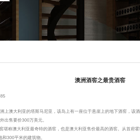
澳洲酒窖之最贵酒窖
85
上澳大利亚的塔斯马尼亚，该岛上有一座位于悬崖上的地下酒窖，该酒
外出售要价300万美元。
称澳大利亚最奇特的酒窖，也是澳大利亚售价最高的酒窖。从首府霍巴
地和300平米的建筑物。