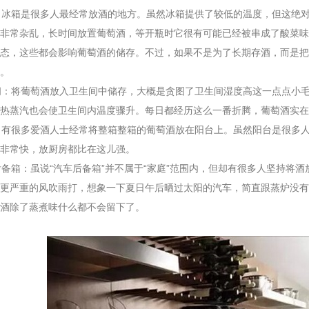
：冰箱是很多人最经常放酒的地方。虽然冰箱提供了较低的温度，但这绝
非常杂乱，长时间放置葡萄酒，等开瓶时它很有可能已经被串成了酸菜味
态，这些都会影响葡萄酒的储存。不过，如果不是为了长期存酒，而是把
。
间：将葡萄酒放入卫生间中储存，大概是贪图了卫生间湿度高这一点点小
热蒸汽也会使卫生间内温度骤升。每日都经历这么一番折腾，葡萄酒实在
：有很多爱酒人士经常将整箱整箱的葡萄酒放在阳台上。虽然阳台是很多
非常快，放厨房都比在这儿强。
备箱：虽说“汽车后备箱”并不属于“家庭”范围内，但却有很多人坚持将
更严重的风吹雨打，想象一下夏日午后晒过太阳的汽车，简直跟蒸炉没有
酒除了蒸煮味什么都不会留下了。