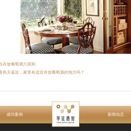
当存放葡萄酒六原则
看热天逼近，家里有适宜存放葡萄酒的地方吗？
成功案例
新闻动态