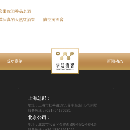
窖带你闻香品名酒
璞归真的天然红酒窖——防空洞酒窖
成功案例
新闻动态
上海总部：
地址：上海市虹莘路1955弄半岛豪门5号别墅
服务热线：(021) 54170281
北京公司：
地址：北京市顺义区金岸西路6号院1号楼4层
服务热线：+86 18801461925