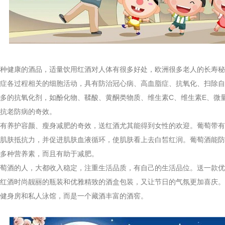
健康的酒品，适量饮用红酒对人体有很多好处，欧洲很多老人的长寿秘
症各过程相关的细胞活动，具有防治冠心病、高血脂症、抗氧化、扫除自
多的抗氧化剂，如酚化物、鞣酸、黄酮类物质、维生素C、维生素E、微
抗老防病的奇效。
养护容颜、瘦身减肥的奇效，送红酒尤其能得到女性的欢迎。葡萄带有
肌肤抵抗力，并促进肌肤血液循环，使肌肤看上去白皙红润。葡萄酒能防
多种营养素，而且有助于减肥。
酒的人，大都收入稳定，注重生活品质，有自己的生活品位。送一款优
红酒时尚靓丽的瓶装和优雅精致的酒盒包装，又让节日的气氛更加喜庆。
健身房和私人泳馆，而是一个藏酒丰富的酒窖。