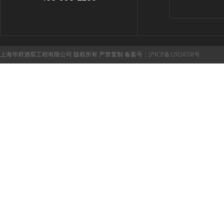
上海华府酒窖工程有限公司 版权所有 严禁复制 备案号：
沪ICP备12024558号