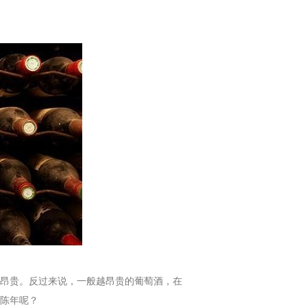
昂贵。反过来说，一般越昂贵的葡萄酒，在
陈年呢？