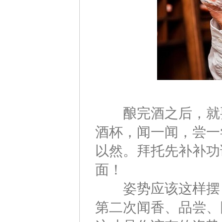
酿完酒之后，就要
酒杯，闻一闻，尝一
以然。拜托先补补功
面！
姿势应该这样摆：
第二次闻香、品尝、