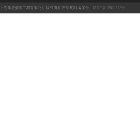
上海华府酒窖工程有限公司 版权所有 严禁复制 备案号：
沪ICP备12024558号