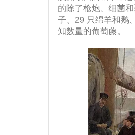
的除了枪炮、细菌和烈
子、29 只绵羊和鹅、
知数量的葡萄藤。