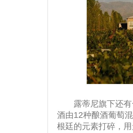
露蒂尼旗下还有一
酒由12种酿酒葡萄
根廷的元素打碎，用