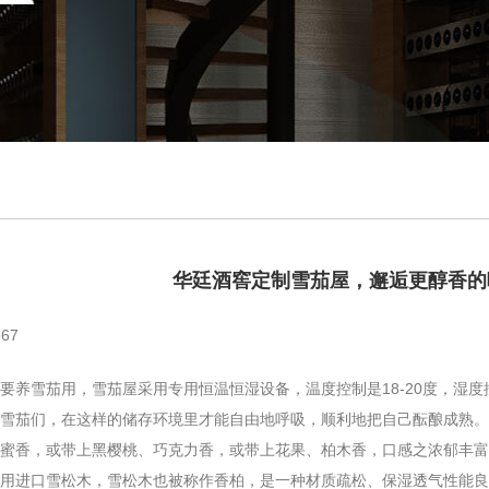
华廷酒窖定制雪茄屋，邂逅更醇香的
67
雪茄用，雪茄屋采用专用恒温恒湿设备，温度控制是18-20度，湿度控
雪茄们，在这样的储存环境里才能自由地呼吸，顺利地把自己酝酿成熟。
蜜香，或带上黑樱桃、巧克力香，或带上花果、柏木香，口感之浓郁丰富
进口雪松木，雪松木也被称作香柏，是一种材质疏松、保湿透气性能良