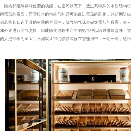
、隔热和阻隔异味侵袭的功能，在密闭状态下，透过其特殊的木质结构可
间雪茄的霉变，而雪松木的特殊气味还可以促进雪茄的陈化，并起到防虫
倘若将其贮存于其他材质的容器中，氨气的气味会破坏雪茄的真香，令人
和外界进行空气交换，因此陈化过程中产生的氨气得以随时排除盒外，雪
人把它奉为至宝，不如就让它们静静等候在雪茄房中，一期一遇，这种