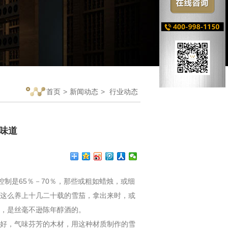
首页
>
新闻动态
>
行业动态
味道
制是65％－70％，那些或粗如蜡烛，或细
这么养上十几二十载的雪茄，拿出来时，或
，是丝毫不逊陈年醇酒的。
好，气味芬芳的木材，用这种材质制作的雪