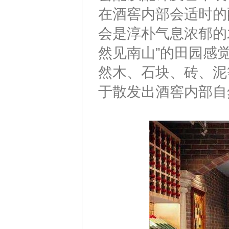
在酒窖内部会适时的
会是淳朴气息浓郁的
然见南山”的田园感
然木、石块、砖、泥
于散发出酒窖内部自