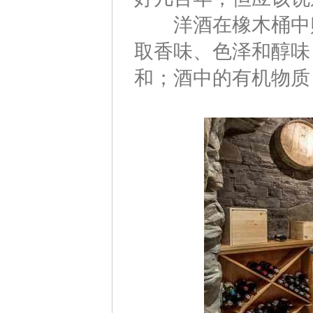
洋酒在橡木桶中贮
取香味、色泽和醇味
和；酒中的有机物质