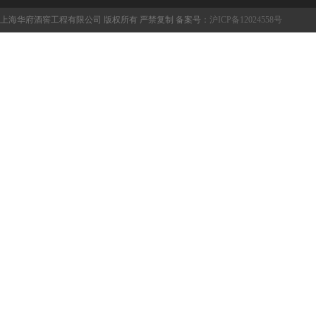
上海华府酒窖工程有限公司 版权所有 严禁复制 备案号：
沪ICP备12024558号