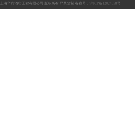
上海华府酒窖工程有限公司 版权所有 严禁复制 备案号：
沪ICP备12024558号