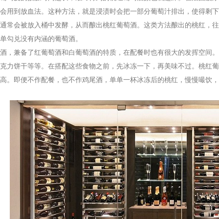
会用到放血法。这种方法，就是浸渍时会把一部分葡萄汁排出，使得剩下
通常会被放入桶中发酵，从而酿出桃红葡萄酒。这类方法酿出的桃红，往
简单勾兑没有内涵的葡萄酒。
，兼备了红葡萄酒和白葡萄酒的特质，在配餐时也有很大的发挥空间。
克力饼干等等。在搭配这些食物之前，先冰冻一下，再美味不过。桃红葡
高。即便不作配餐，也不作鸡尾酒，单单一杯冰冻后的桃红，慢慢嘬饮，