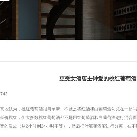
更受女酒窖主钟爱的桃红葡萄酒
743
地认为，桃红葡萄酒很简单嘛，不就是将红酒和白葡萄酒勾兑在一起吗
低价桃红，但大多数桃红葡萄酒都不是用红葡萄酒和白葡萄酒进行混合而
暂的浸皮（从2小时到24小时不等），然后把汁液和酒渣进行分离，在