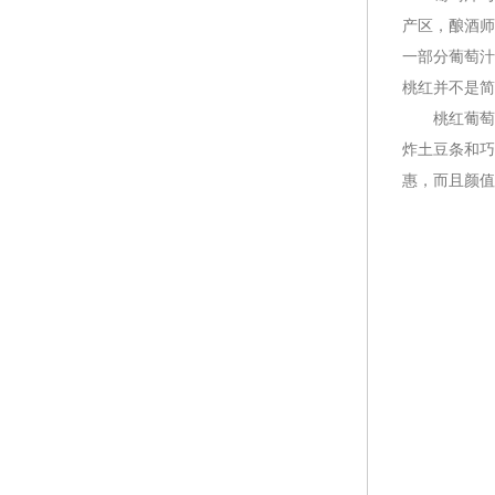
产区，酿酒师
一部分葡萄汁
桃红并不是
桃红葡萄酒
炸土豆条和巧
惠，而且颜值