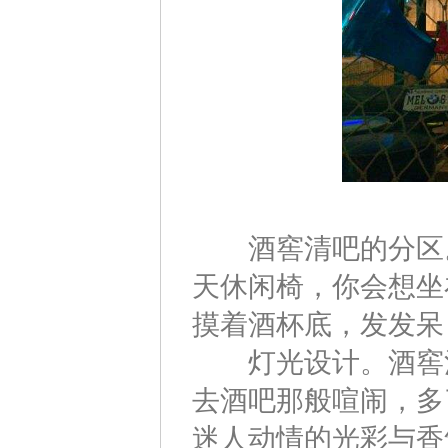
酒窖清吧的分区。
天休闲椅，你会想坐
摸着酒杯底，发发呆
灯光设计。酒窖清
去酒吧那般喧闹，多
迷人动情的光彩与香