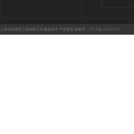
上海华府酒窖工程有限公司 版权所有 严禁复制 备案号：
沪ICP备12024558号