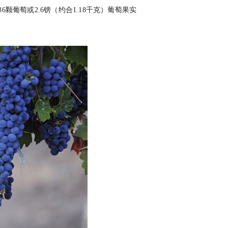
36颗葡萄或2.6镑（约合1.18千克）葡萄果实
。