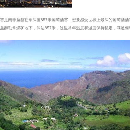
是南非圣赫勒拿深度857米
葡萄酒窖
，想要感受世界上
最深的葡萄酒酒
圣赫勒拿煤矿地下，深达857米，这里常年温度和湿度保持稳定，满足葡