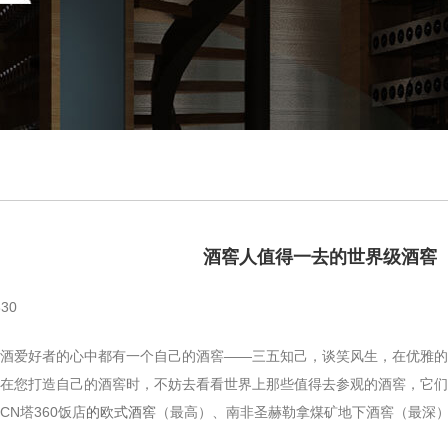
酒窖人值得一去的世界级酒窖
30
爱好者的心中都有一个自己的酒窖——三五知己，谈笑风生，在优雅的
在您打造自己的酒窖时，不妨去看看世界上那些值得去参观的酒窖，它们分别
CN塔360饭店
的欧式酒窖
（最高）、南非圣赫勒拿煤矿地下酒窖（最深