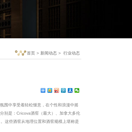
首页
>
新闻动态
>
行业动态
氛围中享受着轻松惬意，在个性和浪漫中摇
是：Cricova酒窖（最大）、加拿大多伦
）。这些酒窖从地理位置和酒窖规模上堪称是