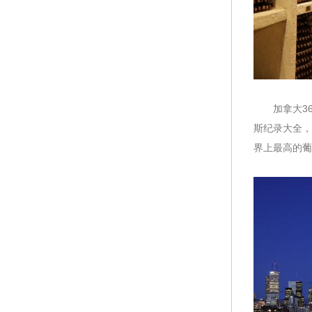
加拿大360
斯纪录大全，
界上最高的
葡