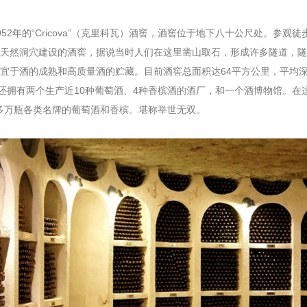
2年的“Cricova”（克里科瓦）酒窖，酒窖位于地下八十公尺处。参观
天然洞穴建设的酒窖，据说当时人们在这里凿山取石，形成许多隧道，隧
适宜于酒的成熟和高质量酒的贮藏。目前酒窖总面积达64平方公里，平均深度
”还拥有两个生产近10种葡萄酒、4种香槟酒的酒厂，和一个酒博物馆。
50多万瓶各类名牌的葡萄酒和香槟。堪称举世无双。