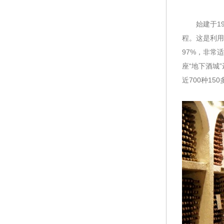
始建于195
程。这是利用
97%，非常
座“地下酒城
近700种1