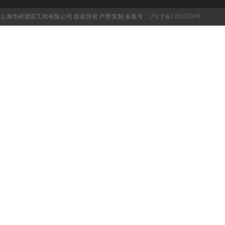
上海华府酒窖工程有限公司 版权所有 严禁复制 备案号：
沪ICP备12024558号