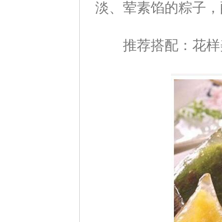
淡、荤素馅的粽子，
推荐搭配：花样美