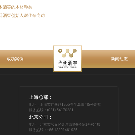
木酒窖的木材种类
廷酒窖创始人谢佳辛专访
成功案例
新闻动态
上海总部：
地址：上海市虹莘路1955弄半岛豪门5号别墅
服务热线：(021) 54170281
北京公司：
地址：北京市顺义区金岸西路6号院1号楼4层
服务热线：+86 18801461925