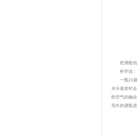
把酒瓶包裹
科学说：
一瓶21摄氏
水分蒸发时会
的空气的确会
毛巾的酒瓶进