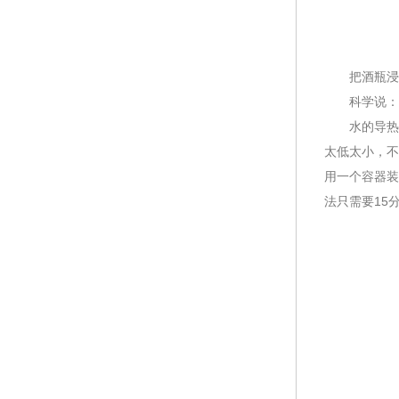
把酒瓶浸
科学说：这
水的导热速
太低太小，不
用一个容器装
法只需要15