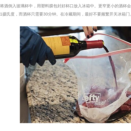
将酒倒入玻璃杯中，用塑料膜包封好杯口放入冰箱中。更窄更小的酒杯会
1摄氏度，而酒杯只需要30分钟。在冷藏期间，最好不要频繁开关冰箱门