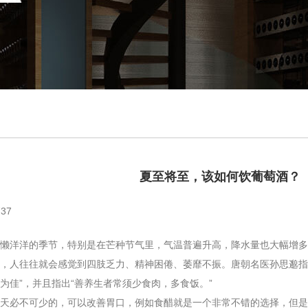
夏至将至，该如何饮葡萄酒？
37
洋洋的季节，特别是在芒种节气里，气温普遍升高，降水量也大幅增多
，人往往就会感觉到四肢乏力、精神困倦、萎靡不振。唐朝名医孙思邈指
为佳”，并且指出“善养生者常须少食肉，多食饭。”
必不可少的，可以改善胃口，例如食醋就是一个非常不错的选择，但是如