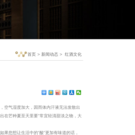
首页
>
新闻动态
>
红酒文化
，空气湿度加大，因而体内汗液无法发散出
出在芒种夏至天里要“常宜轻清甜淡之物，大
果您想让生活中的“酸”更加有味道的话，