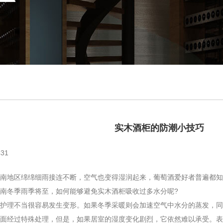
实木酒柜的防潮小技巧
31
地区绵绵细雨接连不断，空气也变得湿润起来，葡萄酒爱好者普遍都知
南冬季雨季将至，如何能够避免实木酒柜吸收过多水分呢?
理不当很容易发生变形。如果冬季采暖则会加速空气中水分的蒸发，同
面经过特殊处理，但是，如果居室的湿度变化剧烈，它依然难以承受。表