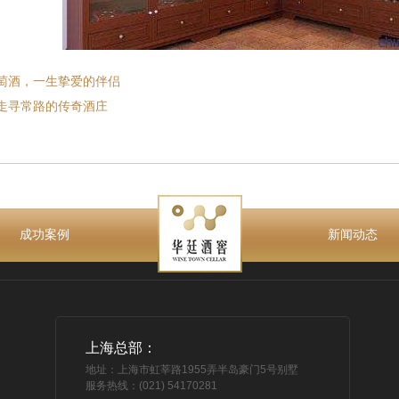
萄酒，一生挚爱的伴侣
走寻常路的传奇酒庄
成功案例
新闻动态
上海总部：
地址：上海市虹莘路1955弄半岛豪门5号别墅
服务热线：(021) 54170281