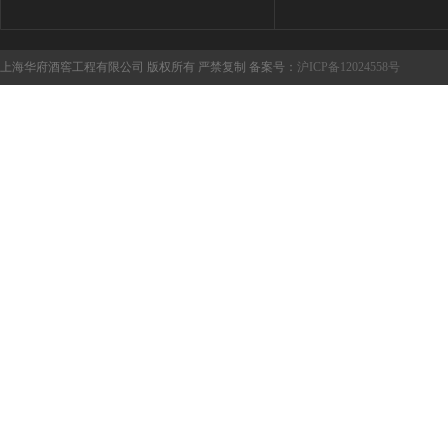
上海华府酒窖工程有限公司 版权所有 严禁复制 备案号：
沪ICP备12024558号