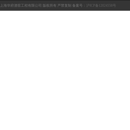
上海华府酒窖工程有限公司 版权所有 严禁复制 备案号：
沪ICP备12024558号