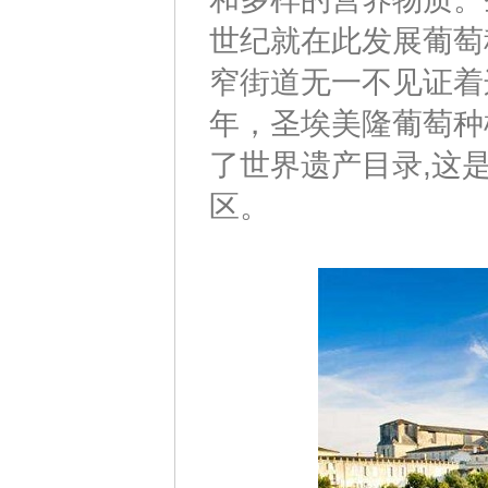
世纪就在此发展葡萄
窄街道无一不见证着
年，圣埃美隆葡萄种
了世界遗产目录,这
区。