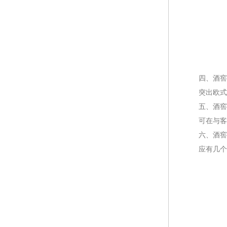
四、酒窖设
突出欧式风
五、酒窖设
可在与客人
六、酒窖设
应有几个恒