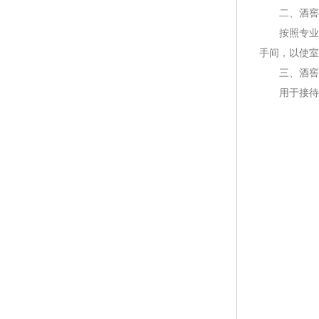
二、酒窖设
按照专业品
手间，以使室
三、酒窖设
用于接待来