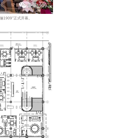
俪
1909
”正式开幕
。