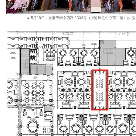
▲
5
月
18
日，坐落于南京西路
1333
号（上海展览中心西二馆）的“愛