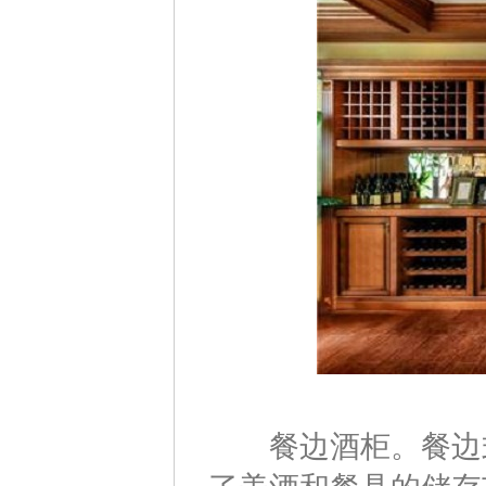
餐边酒柜。餐边式