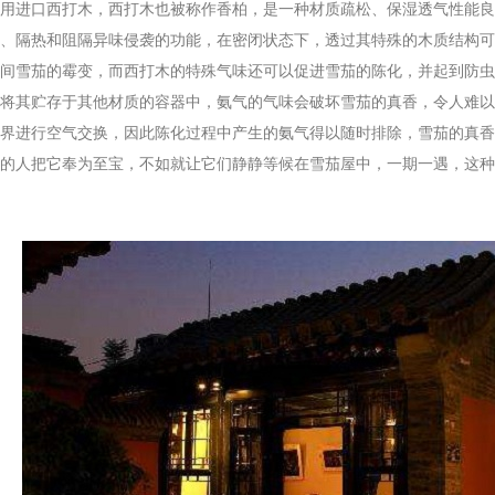
进口西打木，西打木也被称作香柏，是一种材质疏松、保湿透气性能良
、隔热和阻隔异味侵袭的功能，在密闭状态下，透过其特殊的木质结构可
间雪茄的霉变，而西打木的特殊气味还可以促进雪茄的陈化，并起到防虫
将其贮存于其他材质的容器中，氨气的气味会破坏雪茄的真香，令人难以
界进行空气交换，因此陈化过程中产生的氨气得以随时排除，雪茄的真香
人把它奉为至宝，不如就让它们静静等候在雪茄屋中，一期一遇，这种