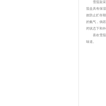
雪茄架采用
茄盒具有保湿
效防止贮存期
的氨气，倘若
闭状态下和外
喜欢雪茄的
味道。