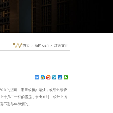
首页
>
新闻动态
>
红酒文化
70％的湿度，那些或粗如蜡烛，或细似葱管
上十几二十载的雪茄，拿出来时，或带上淡
毫不逊陈年醇酒的。