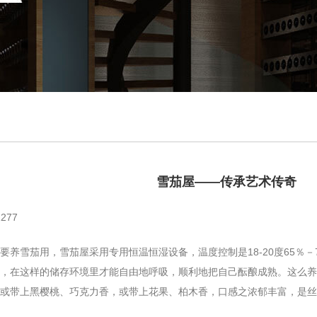
雪茄屋——传承艺术传奇
277
雪茄用，雪茄屋采用专用恒温恒湿设备，温度控制是18-20度65％－
，在这样的储存环境里才能自由地呼吸，顺利地把自己酝酿成熟。这么养
，或带上黑樱桃、巧克力香，或带上花果、柏木香，口感之浓郁丰富，是丝